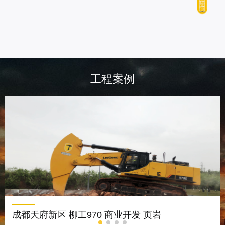
工程案例
成都天府新区 柳工970 商业开发 页岩