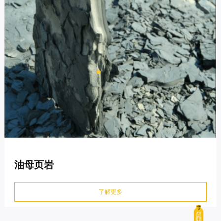
联系我们
油母页岩
了解更多