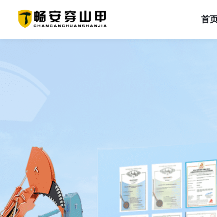
首
首页
关于我们
产品中心
解决方案
新闻动态
工程案例
服务支持
联系我们
首页
企业简介
一体式钩机臂
页岩
企业新闻
产品类型
服务介绍
砂岩
企业文化
行业动态
工况类型
常见问题
石灰岩
分体式岩石臂
荣誉资质
品牌活动
项目类型
在线留言
盐碱地
双刀头钩机臂
冻土
品牌实力
设备租赁
其他