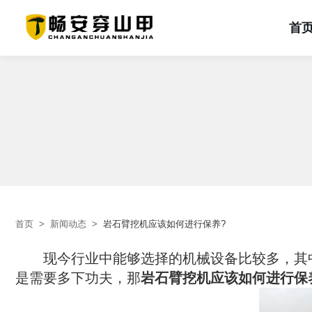
首
首页
关于我们
产品中心
解决方案
新闻动态
工程案例
服务支持
联系我们
首页
企业简介
一体式钩机臂
页岩
企业新闻
产品类型
服务介绍
砂岩
企业文化
行业动态
工况类型
常见问题
石灰岩
分体式岩石臂
荣誉资质
品牌活动
项目类型
在线留言
盐碱地
双刀头钩机臂
冻土
品牌实力
设备租赁
其他
首页
>
新闻动态
>
岩石臂挖机应该如何进行保养?
　　现今行业中能够选择的机械设备比较多，其
是需要多下功夫，那
岩石臂挖机应该如何进行保