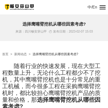
中/En
首页
选择鹰嘴臂挖机从哪些因素考虑?
来源：四川畅安穿山甲
发布日期：2023-02-07 15:03
关于我们
产品中心
首页
>
新闻动态
>
选择鹰嘴臂挖机从哪些因素考虑?
解决方案
　　随着行业的快速发展，现在大型工
程数量上升，无论什么工程都少不了挖
新闻动态
机，其中鹰嘴臂挖机也是十分常见的重
工程案例
工机械，而今很多工程在采购鹰嘴臂挖
机时，都比较担心鹰嘴臂挖机产品的质
服务支持
量和价格，那
选择鹰嘴臂挖机从哪些因
素考虑?