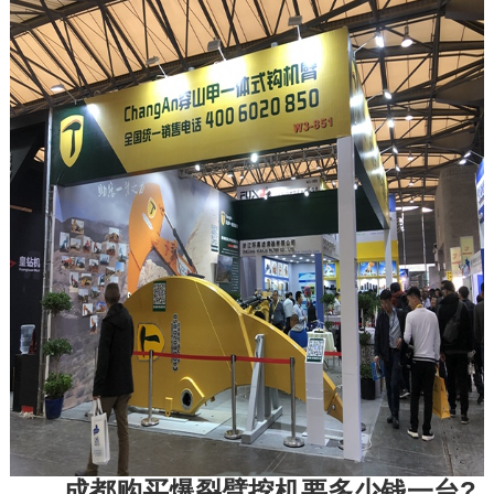
　　成都购买爆裂臂挖机要多少钱一台?