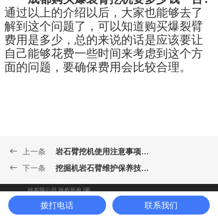
通过以上的介绍以后，大家也能够去了
解到这个问题了，可以知道购买爆裂臂
费用是多少，总的来说的话是应该要让
自己能够花费一些时间来考虑到这个方
面的问题，要确保费用会比较合理。
上一条
岩石臂挖机使用注意事项有哪些?
下一条
挖掘机岩石臂维护保养技巧：延长设备使用寿命的关键
© 2021 四川畅安穿山甲科
技有限公司 版权所有
[蜀
川公网安备
ICP备2022028168号]
拨打电话
联系我们
51019002005273
号