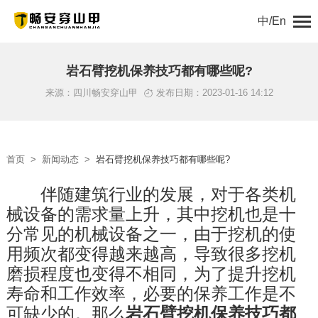
中/En
首页
岩石臂挖机保养技巧都有哪些呢?
来源：四川畅安穿山甲
发布日期：2023-01-16 14:12
关于我们
产品中心
首页
>
新闻动态
>
岩石臂挖机保养技巧都有哪些呢?
解决方案
　　伴随建筑行业的发展，对于各类机
械设备的需求量上升，其中挖机也是十
新闻动态
分常见的机械设备之一，由于挖机的使
工程案例
用频次都变得越来越高，导致很多挖机
磨损程度也变得不相同，为了提升挖机
服务支持
寿命和工作效率，必要的保养工作是不
可缺少的。那么
岩石臂挖机保养技巧都