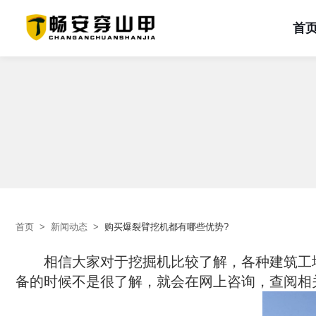
首
首页
关于我们
产品中心
解决方案
新闻动态
工程案例
服务支持
联系我们
首页
企业简介
一体式钩机臂
页岩
企业新闻
产品类型
服务介绍
砂岩
企业文化
行业动态
工况类型
常见问题
石灰岩
分体式岩石臂
荣誉资质
品牌活动
项目类型
在线留言
盐碱地
双刀头钩机臂
冻土
品牌实力
设备租赁
其他
首页
>
新闻动态
>
购买爆裂臂挖机都有哪些优势?
　　相信大家对于挖掘机比较了解，各种建筑工
备的时候不是很了解，就会在网上咨询，查阅相